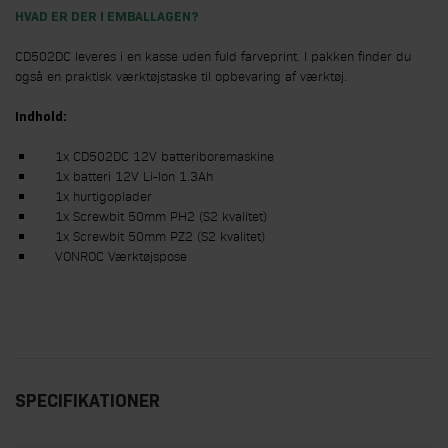
HVAD ER DER I EMBALLAGEN?
CD502DC leveres i en kasse uden fuld farveprint. I pakken finder du
også en praktisk værktøjstaske til opbevaring af værktøj.
Indhold:
1x CD502DC 12V batteriboremaskine
1x batteri 12V Li-Ion 1.3Ah
1x hurtigoplader
1x Screwbit 50mm PH2 (S2 kvalitet)
1x Screwbit 50mm PZ2 (S2 kvalitet)
VONROC Værktøjspose
SPECIFIKATIONER