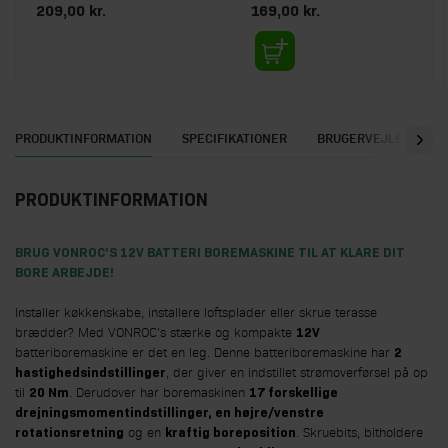
209,00 kr.
169,00 kr.
PRODUKTINFORMATION
SPECIFIKATIONER
BRUGERVEJLEDNING
PRODUKTINFORMATION
BRUG VONROC’S 12V BATTERI BOREMASKINE TIL AT KLARE DIT
BORE ARBEJDE!
Installer køkkenskabe, installere loftsplader eller skrue terasse
brædder? Med VONROC's stærke og kompakte
12V
batteriboremaskine er det en leg. Denne batteriboremaskine har
2
, der giver en indstillet strømoverførsel på op
hastighedsindstillinger
til
. Derudover har boremaskinen
20 Nm
17 forskellige
drejningsmomentindstillinger, en højre/venstre
og en
. Skruebits, bitholdere
rotationsretning
kraftig boreposition