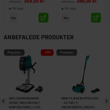
Special Price
Special Price
369,00 kr.
389,00 kr.
479,00 kr.
499,00 kr.
På lager
På lager
Vis
Vis
ANBEFALEDE PRODUKTER
Populær
- 19%
Populær
SØJLEBOREMASKINE -
MINI PLÆNEKLIPPER 20V
900W | MED DIGITALT
– 22 CM | 3
KONTROLPANEL | LCD-
HØJDEINDSTILLINGER |