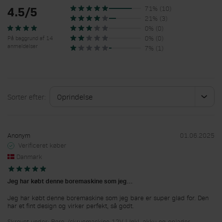
71% (10)
4.5/5
21% (3)
0% (0)
0% (0)
På baggrund af 14
anmeldelser
7% (1)
Sorter efter:
Anonym
01.06.2025
Verificeret køber
Danmark
Jeg har købt denne boremaskine som jeg…
Jeg har købt denne boremaskine som jeg bare er super glad for. Den
har et fint design og virker perfekt, så godt.
Skrevet under: Bore-/skruemaskine 12V | Inkl. akku og oplader