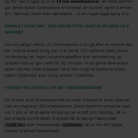
og bor kan bruges op til en
. Alt dette sammen
10 mm akseldiameter
gør denne batteri boremaskine en praktisk all-rounder, egnet til enhver
DIY i hjemmet, haven eller værkstedet ... til en meget tilgængelig pris!
KOMPLET STARTSÆT: INKLUSIV BATTERI, HURTIG OPLADER OG 2
SKRUEBIT
Hvis du vælger denne 12V boremaskine, vil du gå efter et komplet sæt,
der vil blive leveret til dig klar til at starte. 12V-batteriet med Lithium-
Ion-teknologi har ingen hukommelseseffekt eller selvafladning og
oplades fuldt ud igen inden for 60 minutter. Vil du gerne have ekstra
strøm i ærmet under arbejdet? Så er det muligt at bestille et ekstra
batteri (CD804AA) eller hurtig oplader (CD805AA).
FORDELE VED VONROC 12V BATTERIBOREMASKINE
For at lette synet af arbejdsemnerne under arbejdet er boret udstyret
med en integreret LED-arbejdslampe. Denne batteriboremaskine vejer
kun 1 kilo, er let at sætte oprejst og her et soft grib håndtag , så du
kan arbejde komfortabelt. Eventuelt fås et særligt træboresæt
eller metalboresæt
, så du har det rigtige
(CD807AA)
(CD808AA)
tilbehør til ethvert borearbejde