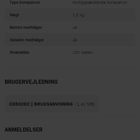
Type borepatron
Hurtigspændende borepatron
Vægt
1,0 kg
Batteri medfølger
Ja
Oplader medfølger
Ja
Strømkilde
12V batteri
BRUGERVEJLEDNING
(1.41 MB)
CD502DC | BRUGSANVISNING
ANMELDELSER