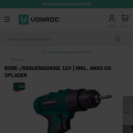
Sommerrengøringstilbud
Skip to Content
Konto
Kurv
forsendelse fra 370 kr
Gratis
Forsiden
BORE-/SKRUEMASKINE 12V | INKL. AKKU OG
OPLADER
Outlet
- 22%