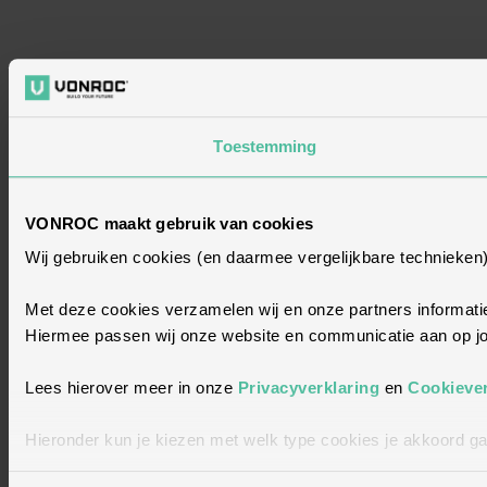
Toestemming
VONROC maakt gebruik van cookies
Wij gebruiken cookies (en daarmee vergelijkbare technieken
Met deze cookies verzamelen wij en onze partners informatie
Hiermee passen wij onze website en communicatie aan op jou
Lees hierover meer in onze
Privacyverklaring
en
Cookiever
Hieronder kun je kiezen met welk type cookies je akkoord ga