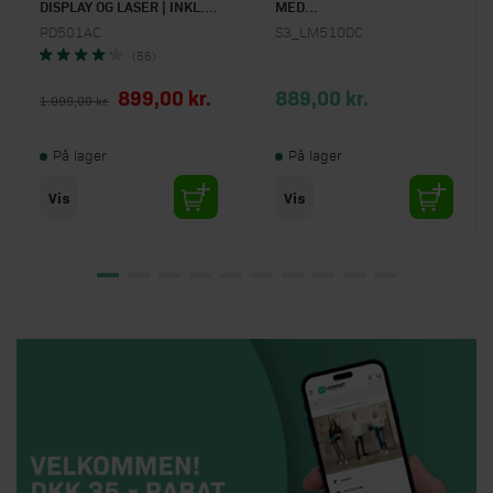
DISPLAY OG LASER | INKL.
MED
TILBEHØR
MALKULERINGSFUNKTION |
PD501AC
S3_LM510DC
INKL. 4.0AH AKKU OG
(56)
OPLADER | INKL.
RENSEVÆRKTØJ
Special Price
899,00 kr.
889,00 kr.
1.099,00 kr.
På lager
På lager
Vis
Vis