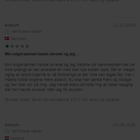
Anonym
11.12.2024
Verificeret køber
Danmark
Min svigersønnen havde skrevet og jeg…
Min svigersønnen havde skrevet og jeg bestilte på hjemmesiden det var
ikke tydeligt at han ønskede en med den nye batteri type. Det er meget
vigtig at oplysningerne er så forskellige at der ikke kan tages fejl. Kan i
måske holde tingene mere adskilt. Nu skal han sende frem og tilbage
og han blev sur på mig. Jeg havde ellers sikrede mig at købe nøjagtig
det han havde skrevet. Men jeg fik skylden.
Skrevet under: Bore-/skruemaskine 12V | Inkl. akku og oplader
Anonym
01.06.2026
Verificeret køber
Holland