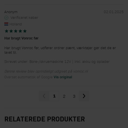
Anonym
02.01.2025
Verificeret køber
Holland
Har brugt Vonroc før
Har brugt Vonroc før, udfører ordrer pænt, værktøjer gør det de er
lavet til.
Skrevet under: Bore-/skruemaskine 12V | Inkl. akku og oplader
Denne review blev oprindeligt udgivet på vonroc.nl
Oversat automatisk af Google
Vis original
2
3
1
Du læser i øjeblikket side
Side
Side
RELATEREDE PRODUKTER